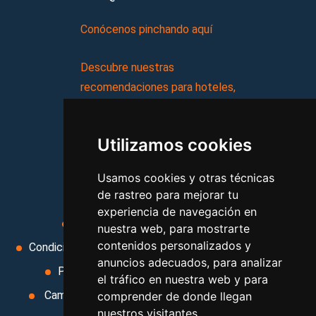
Conócenos pinchando aquí
Descubre nuestras
recomendaciones para hoteles,
complejos turísticos, hostales,
vacaciones, paquetes de
Utilizamos cookies
viajes, y mucho más!
Usamos cookies y otras técnicas
MI AGENCIA
de rastreo para mejorar tu
experiencia de navegación en
Aviso legal
Condiciones de uso
nuestra web, para mostrarte
contenidos personalizados y
Condiciones Generales
Ley de Viajes Combinados
anuncios adecuados, para analizar
Política de privacidad
Uso de cookies
el tráfico en nuestra web y para
Cambiar preferencias de cookies
Contacto
comprender de donde llegan
nuestros visitantes.