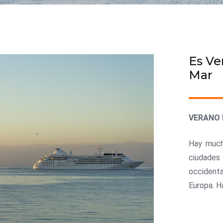
Es Ve
Mar
VERANO 
Hay much
ciudades 
occidenta
Europa. H