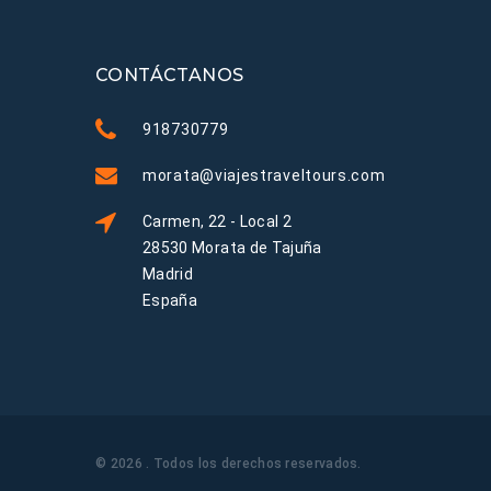
CONTÁCTANOS
918730779
morata@viajestraveltours.com
Carmen, 22 - Local 2
28530 Morata de Tajuña
Madrid
España
©
2026
. Todos los derechos reservados
.