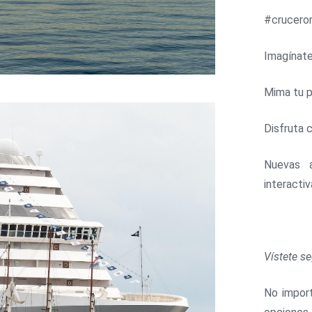
#crucer
Imagínate
Mima tu p
Disfruta 
Nuevas a
interacti
Vístete s
No impor