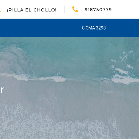
918730779
¡PILLA EL CHOLLO!
CICMA 3298
r