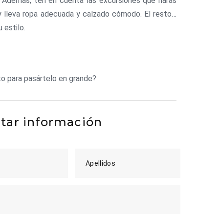
 Además, ten en cuenta las excursiones que harás
 y lleva ropa adecuada y calzado cómodo. El resto…
u estilo.
to para pasártelo en grande?
itar información
Apellidos