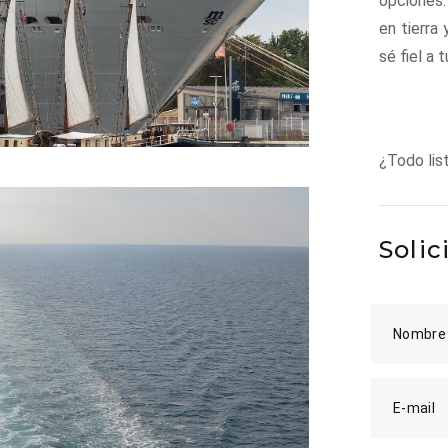
opciones.
en tierra
sé fiel a t
¿Todo lis
Solic
Nombre
E-mail