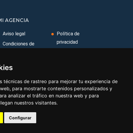
MI AGENCIA
Aviso legal
Política de
privacidad
Condiciones de
uso
Uso de cookies
Condiciones
Cambiar
kies
Generales
preferencias de
cookies
Ley de Viajes
 técnicas de rastreo para mejorar tu experiencia de
 web, para mostrarte contenidos personalizados y
Combinados
Contacto
ra analizar el tráfico en nuestra web y para
egan nuestros visitantes.
Configurar
Aviso legal