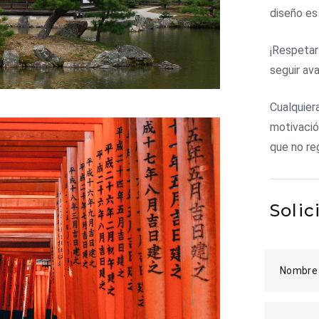
diseño es
¡Respetar
seguir av
Cualquie
motivaci
que no re
Solic
Nombre