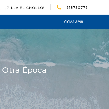
918730779
¡PILLA EL CHOLLO!
CICMA 3298
Y Otra Época