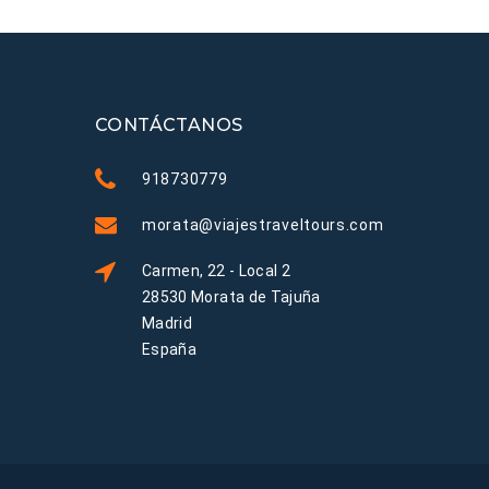
CONTÁCTANOS
918730779
morata@viajestraveltours.com
Carmen, 22 - Local 2
28530 Morata de Tajuña
Madrid
España