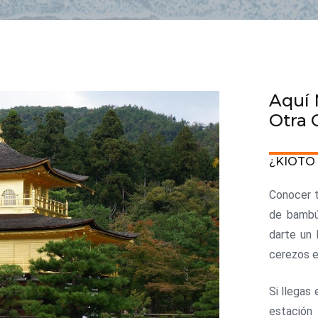
Aquí 
Otra 
¿KIOTO 
Conocer t
de bambú 
darte un 
cerezos en
Si llegas 
estación