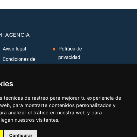
MI AGENCIA
Aviso legal
Política de
privacidad
Condiciones de
uso
Uso de cookies
Condiciones
Cambiar
kies
Generales
preferencias de
cookies
Ley de Viajes
 técnicas de rastreo para mejorar tu experiencia de
 web, para mostrarte contenidos personalizados y
Combinados
Contacto
ra analizar el tráfico en nuestra web y para
egan nuestros visitantes.
Configurar