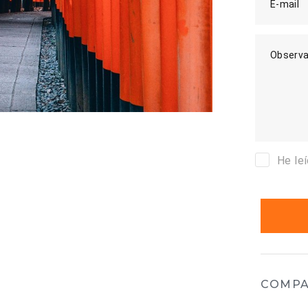
E-mail
Observa
He le
COMPA